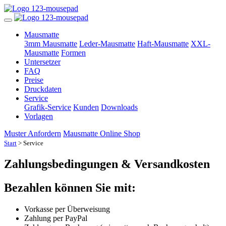
Mausmatte
3mm Mausmatte
Leder-Mausmatte
Haft-Mausmatte
XXL-
Mausmatte
Formen
Untersetzer
FAQ
Preise
Druckdaten
Service
Grafik-Service
Kunden
Downloads
Vorlagen
Muster Anfordern
Mausmatte Online Shop
Start
> Service
Zahlungsbedingungen & Versandkosten
Bezahlen können Sie mit:
Vorkasse per Überweisung
Zahlung per PayPal