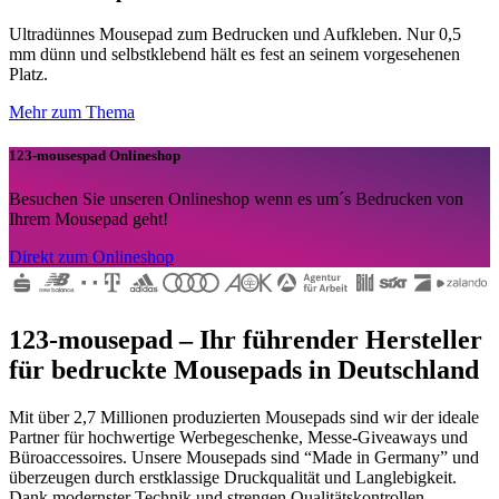
Ultradünnes Mousepad zum Bedrucken und Aufkleben. Nur 0,5
mm dünn und selbstklebend hält es fest an seinem vorgesehenen
Platz.
Mehr zum Thema
123-mousespad Onlineshop
Besuchen Sie unseren Onlineshop wenn es um´s Bedrucken von
Ihrem Mousepad geht!
Direkt zum Onlineshop
123-mousepad – Ihr führender Hersteller
für bedruckte Mousepads in Deutschland
Mit über 2,7 Millionen produzierten Mousepads sind wir der ideale
Partner für hochwertige Werbegeschenke, Messe-Giveaways und
Büroaccessoires. Unsere Mousepads sind “Made in Germany” und
überzeugen durch erstklassige Druckqualität und Langlebigkeit.
Dank modernster Technik und strengen Qualitätskontrollen