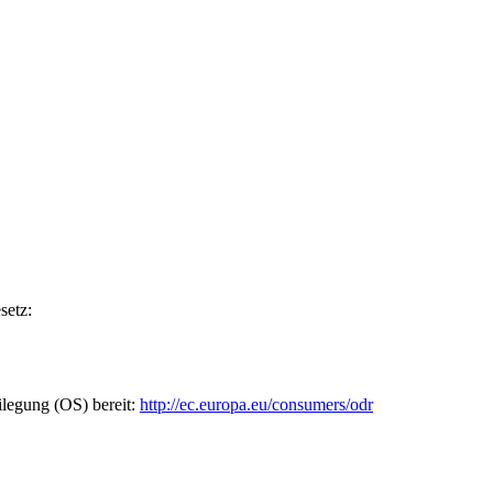
setz:
ilegung (OS) bereit:
http://ec.europa.eu/consumers/odr