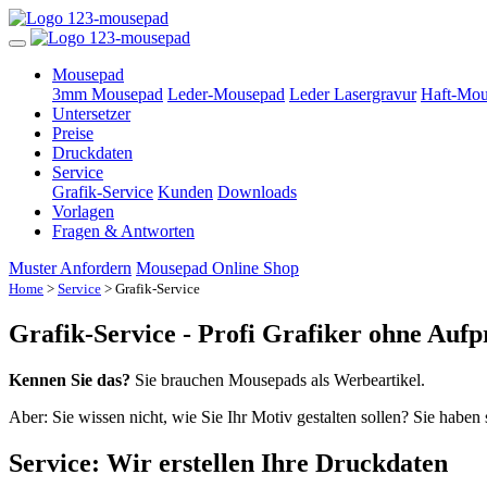
Mousepad
3mm Mousepad
Leder-Mousepad
Leder Lasergravur
Haft-Mou
Untersetzer
Preise
Druckdaten
Service
Grafik-Service
Kunden
Downloads
Vorlagen
Fragen & Antworten
Muster Anfordern
Mousepad Online Shop
Home
>
Service
> Grafik-Service
Grafik-Service - Profi Grafiker ohne Auf
Kennen Sie das?
Sie brauchen Mousepads als Werbeartikel.
Aber: Sie wissen nicht, wie Sie Ihr Motiv gestalten sollen? Sie habe
Service: Wir erstellen Ihre Druckdaten