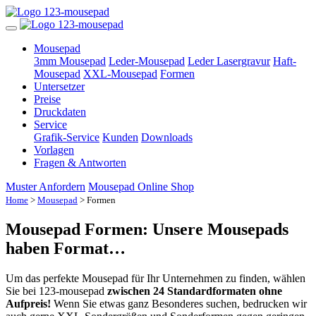
Mousepad
3mm Mousepad
Leder-Mousepad
Leder Lasergravur
Haft-
Mousepad
XXL-Mousepad
Formen
Untersetzer
Preise
Druckdaten
Service
Grafik-Service
Kunden
Downloads
Vorlagen
Fragen & Antworten
Muster Anfordern
Mousepad Online Shop
Home
>
Mousepad
> Formen
Mousepad Formen: Unsere Mousepads
haben Format…
Um das perfekte Mousepad für Ihr Unternehmen zu finden, wählen
Sie bei 123-mousepad
zwischen 24 Standardformaten ohne
Aufpreis!
Wenn Sie etwas ganz Besonderes suchen, bedrucken wir