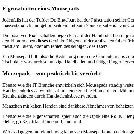
Eigenschaften eines Mousepads
Jedenfalls hat der Tüftler Dr. Engelbart bei der Präsentation seiner
massentauglich und gehört seitdem mit zum Standardzubehör von Com
Die positiven Eigenschaften liegen klar auf der Hand oder besser g
den Fingern eben dieses Gerät befähigen auf der grafischen Oberfläch
meist am Talent, oder am fehlen des selbigen, des Users.
Ein Mousepad hilft also die Bedienung durch die Computermaus zu op
Tischplatte vor durch schwitzige Handballen und fettige Finger herv
Mousepads – von praktisch bis verrückt
Ebenso wie die IT-Branche entwickeln sich Mousepads ständig weiter
Handgelenk des Anwenders durch eine erhöhte Handauflage. Millione
Krankenständen durch Handgelenksbeschwerden.
Menschen mit kalten Händen sind dankbare Abnehmer von beheizten Ma
Ebenso wie die Eigenschaften, spielt auch die Optik eine Rolle. Hier
kleine, große, dicke, dünne und, und, und.
Wer es dagegen individuell mag kann sich Mousepads auch nach eige