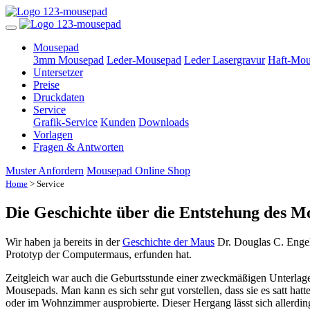
Mousepad
3mm Mousepad
Leder-Mousepad
Leder Lasergravur
Haft-Mou
Untersetzer
Preise
Druckdaten
Service
Grafik-Service
Kunden
Downloads
Vorlagen
Fragen & Antworten
Muster Anfordern
Mousepad Online Shop
Home
> Service
Die Geschichte über die Entstehung des M
Wir haben ja bereits in der
Geschichte der Maus
Dr. Douglas C. Engelb
Prototyp der Computermaus, erfunden hat.
Zeitgleich war auch die Geburtsstunde einer zweckmäßigen Unterlage f
Mousepads. Man kann es sich sehr gut vorstellen, dass sie es satt ha
oder im Wohnzimmer ausprobierte. Dieser Hergang lässt sich allerdings