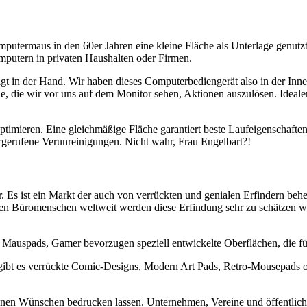
 Computermaus in den 60er Jahren eine kleine Fläche als Unterlage gen
putern in privaten Haushalten oder Firmen.
esagt in der Hand. Wir haben dieses Computerbediengerät also in der 
e, die wir vor uns auf dem Monitor sehen, Aktionen auszulösen. Idealer
timieren. Eine gleichmäßige Fläche garantiert beste Laufeigenschafte
orgerufene Verunreinigungen. Nicht wahr, Frau Engelbart?!
. Es ist ein Markt der auch von verrückten und genialen Erfindern be
n Büromenschen weltweit werden diese Erfindung sehr zu schätzen wis
uspads, Gamer bevorzugen speziell entwickelte Oberflächen, die für 
 gibt es verrückte Comic-Designs, Modern Art Pads, Retro-Mousepads ode
nen Wünschen bedrucken lassen. Unternehmen, Vereine und öffentlich